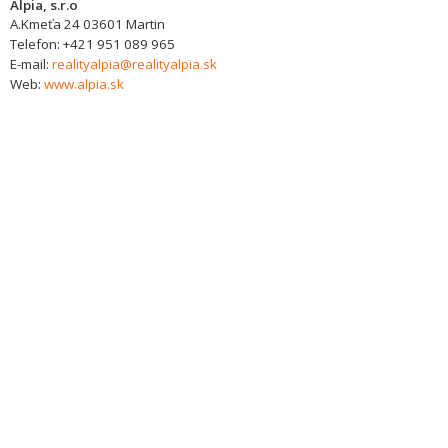
Alpia, s.r.o
A.Kmeťa 24
03601
Martin
Telefon:
+421 951 089 965
E-mail:
realityalpia@realityalpia.sk
Web:
www.alpia.sk