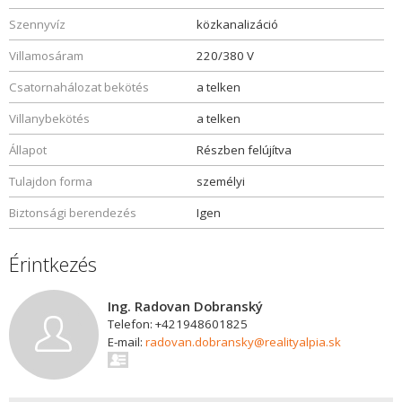
Szennyvíz
közkanalizáció
Villamosáram
220/380 V
Csatornahálozat bekötés
a telken
Villanybekötés
a telken
Állapot
Részben felújítva
Tulajdon forma
személyi
Biztonsági berendezés
Igen
Érintkezés
Ing. Radovan Dobranský
Telefon: +421948601825
E-mail:
radovan.dobransky@realityalpia.sk