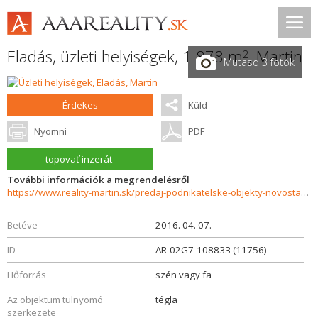
Eladás, üzleti helyiségek, 1 878 m
,
Martin
2
Mutasd 3 fotók
Érdekes
Küld
Nyomni
PDF
topovať inzerát
További információk a megrendelésről
https://www.reality-martin.sk/predaj-podnikatelske-objekty-novostavby/Podnikatelsky-objekt-na-predaj-Martin-11756/?utm_source=areality&utm_medium=xml&utm_term=11756&utm_content=pozemok&utm_campaign=portaly
Betéve
2016. 04. 07.
ID
AR-02G7-108833 (11756)
Hőforrás
szén vagy fa
Az objektum tulnyomó
tégla
szerkezete