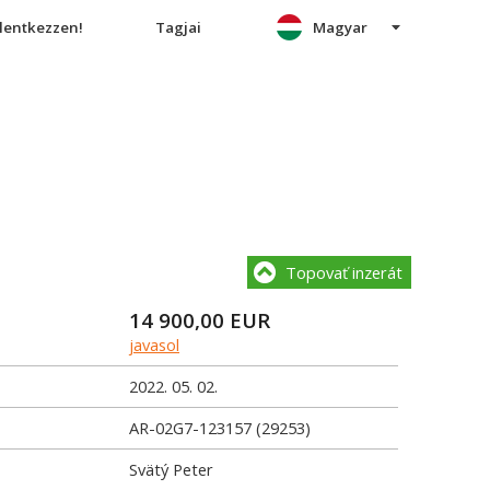
elentkezzen!
Tagjai
Magyar
Topovať inzerát
14 900,00
EUR
javasol
2022. 05. 02.
AR-02G7-123157 (29253)
Svätý Peter