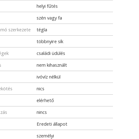
helyi fűtés
szén vagy fa
omó szerkezete
tégla
többnyire sík
ségek
családi üdülés
s
nem kihasznált
ivóvíz nélkül
ekötés
nics
elérhető
ozás
nincs
Eredeti állapot
személyi