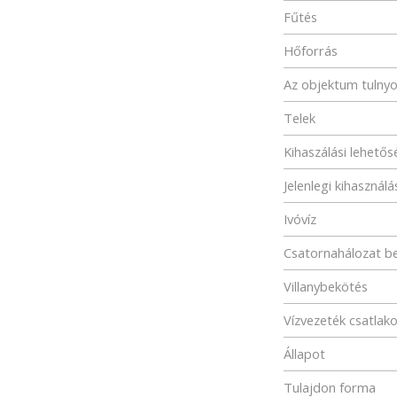
Fűtés
Hőforrás
Az objektum tulny
Telek
Kihaszálási lehető
Jelenlegi kihasználá
Ivóvíz
Csatornahálozat b
Villanybekötés
Vízvezeték csatlak
Állapot
Tulajdon forma