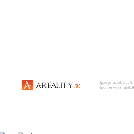
Egyes garázsok eladá
Sport és versenypály