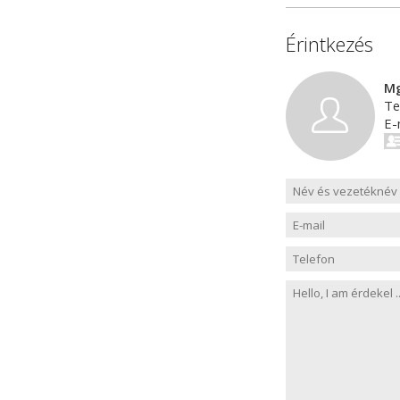
Érintkezés
Mg
Te
E-