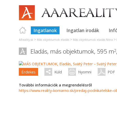
Ingatlanok
Ingatlan irodák
Inf
>
>
>
AReality.sk
Más objektumok eladás
Más objektumok eladás Nitra
Eladás, más objektumok, 595 m
2
Érdekes
Küld
Nyomni
PDF
További információk a megrendelésről