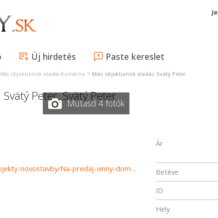
J
ó
Új hirdetés
Paste kereslet
>
Más objektumok eladás Komárno
Más objektumok eladás Svätý Peter
,
Svätý Peter
,
Svätý Peter
Mutasd 4 fotók
Ár
https://www.reality-komarno.sk/predaj-podnikatelske-objekty-novostavby/Na-predaj-vinny-domcek-s-vinicou-vo-Svatom-Petri-29253/?utm_source=areality&utm_medium=xml&utm_term=29253&utm_content=pozemok&utm_campaign=portaly
Betéve
ID
Hely