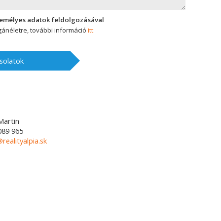
zemélyes adatok feldolgozásával
ánéletre, további információ
itt
solatok
Martin
089 965
@realityalpia.sk