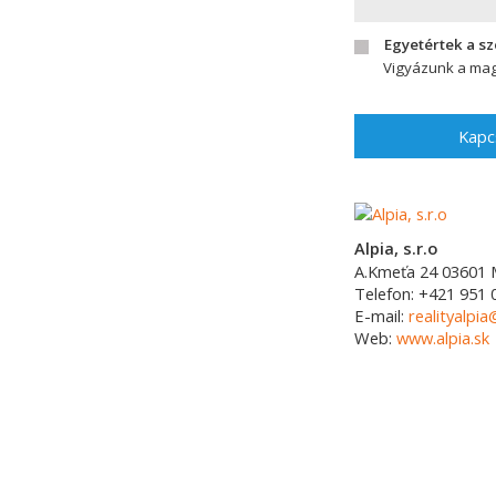
Egyetértek a s
Vigyázunk a mag
Kapc
Alpia, s.r.o
A.Kmeťa 24
03601
Telefon:
+421 951 
E-mail:
realityalpia
Web:
www.alpia.sk