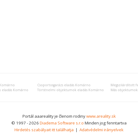
s Komárno
Csoportosgarázs eladás Komárno
Megszilárdított 
ák eladás Komárno
Történelmi objektumok eladás Komárno
Más objektumok
Portál aaareality je členom rodiny
www.areality.sk
© 1997 - 2026
Diadema Software s.r.o
Minden jog fenntartva
Hirdetés szabályait itt találhatja
|
Adatvédelmi irányelvek