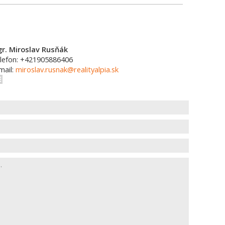
r. Miroslav Rusňák
lefon: +421905886406
mail:
miroslav.rusnak@realityalpia.sk