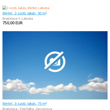
Bérlet, 2-szob. lakás, 50 m
2
Bratislava V
,
Labutia
750,00
EUR
Bérlet, 3-szob. lakás, 75 m
2
Bratislava - Petržalka
,
Gercenova