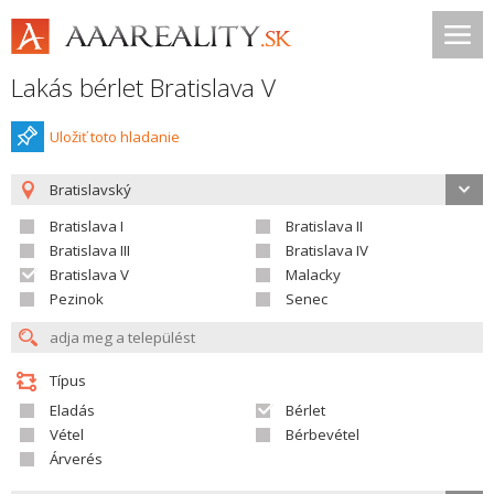
Lakás bérlet Bratislava V
Uložiť toto hladanie
Bratislavský
Bratislava I
Bratislava II
Bratislava III
Bratislava IV
Bratislava V
Malacky
Pezinok
Senec
Típus
Eladás
Bérlet
Vétel
Bérbevétel
Árverés