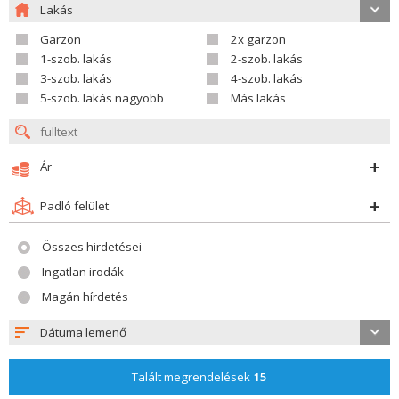
Lakás
Garzon
2x garzon
1-szob. lakás
2-szob. lakás
3-szob. lakás
4-szob. lakás
5-szob. lakás nagyobb
Más lakás
Ár
Padló felület
Összes hirdetései
Ingatlan irodák
Magán hírdetés
Dátuma lemenő
Talált megrendelések
15