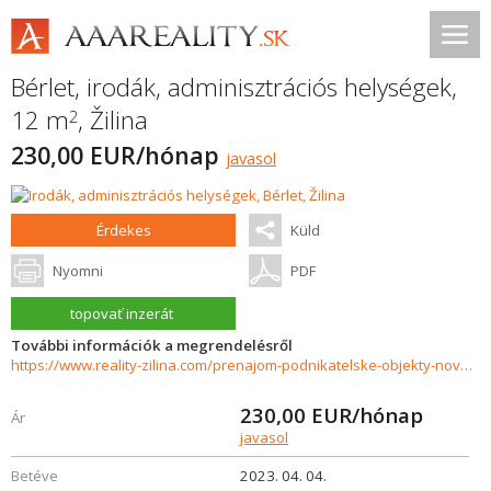
Bérlet, irodák, adminisztrációs helységek,
12 m
,
Žilina
2
230,00 EUR/hónap
javasol
Érdekes
Küld
Nyomni
PDF
topovať inzerát
További információk a megrendelésről
https://www.reality-zilina.com/prenajom-podnikatelske-objekty-novostavby/Pripravujeme-do-ponuky-kancelarske-priestory-12-m2-Zilina--Centrum-31106/?utm_source=areality&utm_medium=xml&utm_term=31106&utm_content=pozemok&utm_campaign=portaly
230,00
EUR/hónap
Ár
javasol
Betéve
2023. 04. 04.