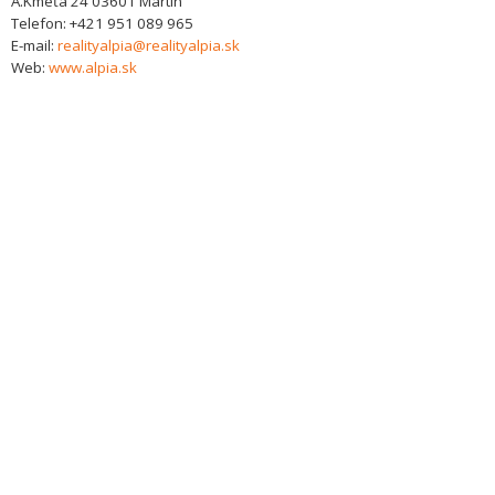
A.Kmeťa 24
03601
Martin
Telefon:
+421 951 089 965
E-mail:
realityalpia@realityalpia.sk
Web:
www.alpia.sk