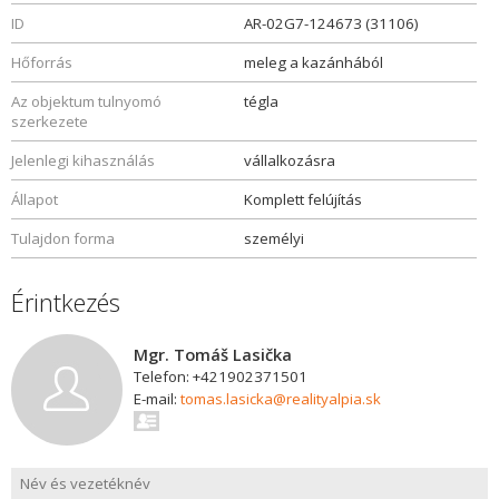
ID
AR-02G7-124673 (31106)
Hőforrás
meleg a kazánhából
Az objektum tulnyomó
tégla
szerkezete
Jelenlegi kihasználás
vállalkozásra
Állapot
Komplett felújítás
Tulajdon forma
személyi
Érintkezés
Mgr. Tomáš Lasička
Telefon: +421902371501
E-mail:
tomas.lasicka@realityalpia.sk