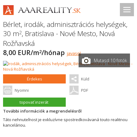
Bérlet, irodák, adminisztrációs helységek,
30 m
,
Bratislava - Nové Mesto
,
Nová
2
Rožňavská
8,00 EUR/m
/hónap
2
javasol
Mutasd 10 fotók
Érdekes
Küld
Nyomni
PDF
topovať inzerát
További információk a megrendelésről
Táto nehnuteľnost je exkluzívne spostredkovávaná touto realitnou
kanceláriou.