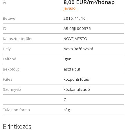
8,00
EUR/m
/hónap
2
Ár
javasol
Betéve
2016. 11. 16.
ID
AR-05JI-000375
Kataszter terület
NOVE MESTO
Hely
Nová Rožňavská
Felfonó
Igen
Bekötőút
aszfalt út
Fűtés
központi fűtés
Szennyvíz
közkanalizáció
C
Tulajdon forma
cég
Érintkezés