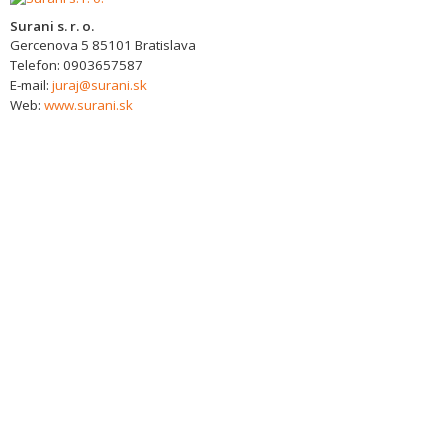
Surani s. r. o.
Gercenova 5
85101
Bratislava
Telefon:
0903657587
E-mail:
juraj@surani.sk
Web:
www.surani.sk