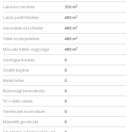
2
Lakórész területe
350 m
2
Lakás padlófelülete
480 m
2
Használati összfelület
480 m
2
Telek öszterjedelme
480 m
2
Műszaki háttér nagysága
480 m
Geológiai kutatás
0
Önállő bejárat
0
Bérlet teher
0
Biztonsági berendezés
0
TV + rádió vétele
0
Természeti rezervátum
0
Műemlék gondozás
0