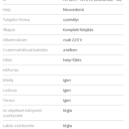
Hely
Neuvedená
Tulajdon forma
személyi
Állapot
Komplett felújítás
Villamosáram
csak 220 V
Csatornahálozat bekötés
a telken
Fűtés
helyi fűtés
Hőforrás
Erkély
Igen
Lodzsia
Igen
Terasz
Igen
Az objektum tulnyomó
tégla
szerkezete
Lakás szerkezete
tégla