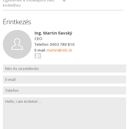
Egyetértek a földalapból való
0
kivételhez
Érintkezés
Ing. Martin Ilavský
CEO
Telefon: 0903 780 810
E-mail:
martin@reb.sk