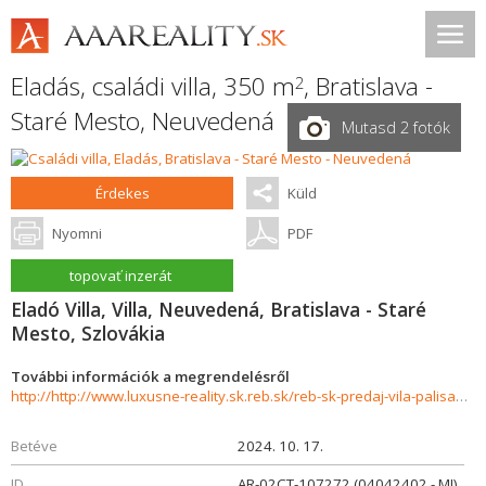
Eladás, családi villa, 350 m
,
Bratislava -
2
Staré Mesto
,
Neuvedená
Mutasd 2 fotók
Érdekes
Küld
Nyomni
PDF
topovať inzerát
Eladó Villa, Villa, Neuvedená, Bratislava - Staré
Mesto, Szlovákia
További információk a megrendelésről
http://http://www.luxusne-reality.sk.reb.sk/reb-sk-predaj-vila-palisady-350-m2-stare-mesto-ba-i--859556
Betéve
2024. 10. 17.
ID
AR-02CT-107272 (04042402 - MI)