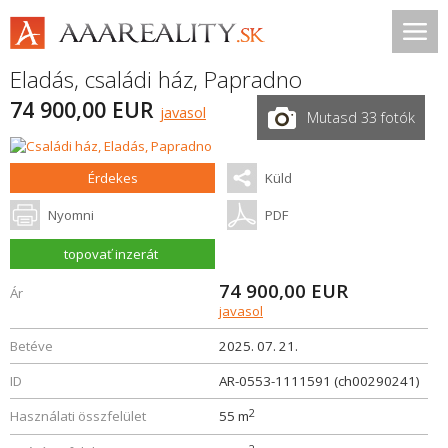
Eladás, családi ház,
Papradno
74 900,00 EUR
javasol
Mutasd 33 fotók
Érdekes
Küld
Nyomni
PDF
topovať inzerát
74 900,00
EUR
Ár
javasol
Betéve
2025. 07. 21.
ID
AR-0553-1111591 (ch00290241)
2
Használati összfelület
55 m