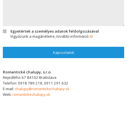
Egyetértek a személyes adatok feldolgozásával
Vigyázunk a magánéletre, további információ
itt
Kapcsolatok
Romantické chalupy, s.r.o.
Nejedlého 67
84102
Bratislava
Telefon:
0918 789 218, 0911 291 632
E-mail:
chalupy@romantickechalupy.sk
Web:
romantickechalupy.sk