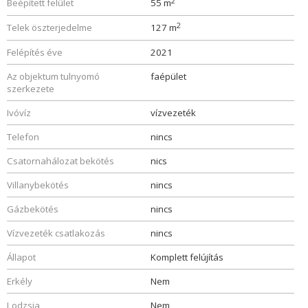
2
Beépített felület
55 m
2
Telek öszterjedelme
127 m
Felépítés éve
2021
Az objektum tulnyomó
faépület
szerkezete
Ivóvíz
vízvezeték
Telefon
nincs
Csatornahálozat bekötés
nics
Villanybekötés
nincs
Gázbekötés
nincs
Vízvezeték csatlakozás
nincs
Állapot
Komplett felújítás
Erkély
Nem
Lodzsia
Nem