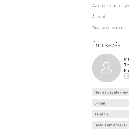
Az objektum tulny
Állapot
Tulajdon forma
Érintkezés
Mg
Te
E-