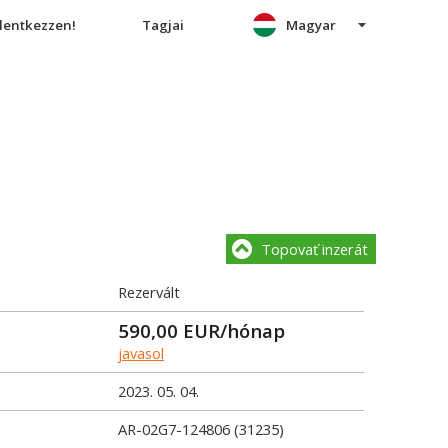
elentkezzen!
Tagjai
Magyar
Topovať inzerát
Rezervált
590,00
EUR/hónap
javasol
2023. 05. 04.
AR-02G7-124806 (31235)