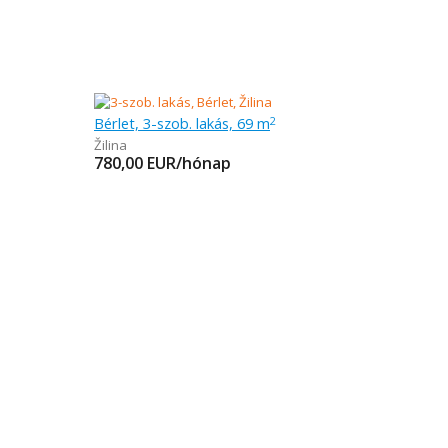
Bérlet, 3-szob. lakás, 69 m
2
Žilina
780,00
EUR/hónap