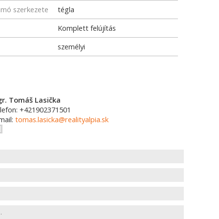
omó szerkezete
tégla
Komplett felújítás
személyi
r. Tomáš Lasička
lefon: +421902371501
mail:
tomas.lasicka@realityalpia.sk