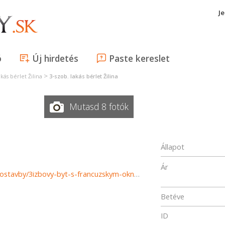
J
ó
Új hirdetés
Paste kereslet
>
kás bérlet Žilina
3-szob. lakás bérlet Žilina
a
Mutasd 8 fotók
Állapot
Ár
https://www.reality-zilina.com/prenajom-bytov-byty-novostavby/3izbovy-byt-s-francuzskym-oknom-78-m2-Zilina--Bulvar-31235/?utm_source=areality&utm_medium=xml&utm_term=31235&utm_content=byt&utm_campaign=portaly
Betéve
ID