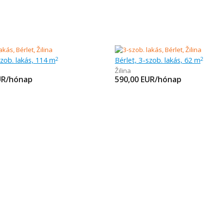
szob. lakás, 114 m
Bérlet, 3-szob. lakás, 62 m
2
2
Žilina
UR/hónap
590,00
EUR/hónap