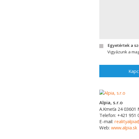
Egyetértek a s
Vigyázunk a mag
Kapc
Alpia, s.r.o
A.Kmeťa 24
03601
Telefon:
+421 951 
E-mail:
realityalpia
Web:
www.alpia.sk