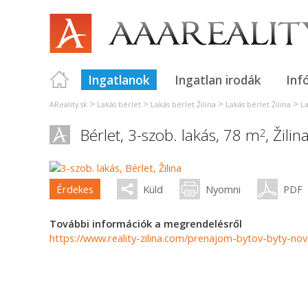
Ingatlanok
Ingatlan irodák
Inf
>
>
>
>
AReality.sk
Lakás bérlet
Lakás bérlet Žilina
Lakás bérlet Žilina
La
Bérlet, 3-szob. lakás, 78 m
,
Žilin
2
Érdekes
Küld
Nyomni
PDF
További információk a megrendelésről