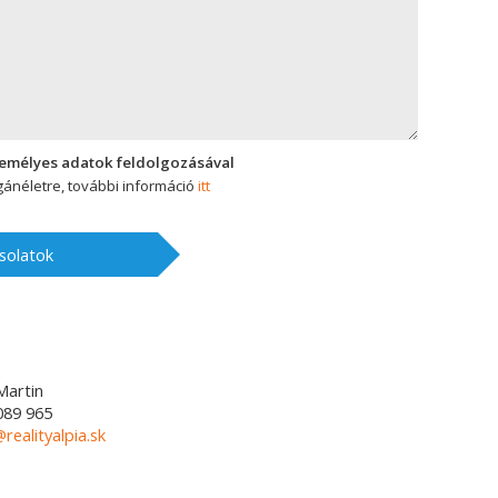
zemélyes adatok feldolgozásával
ánéletre, további információ
itt
solatok
Martin
089 965
@realityalpia.sk