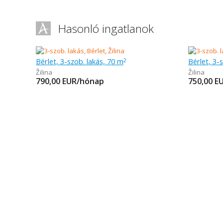
Hasonló ingatlanok
Bérlet, 3-szob. lakás, 70 m
Bérlet, 3-
2
Žilina
Žilina
790,00
EUR/hónap
750,00
E