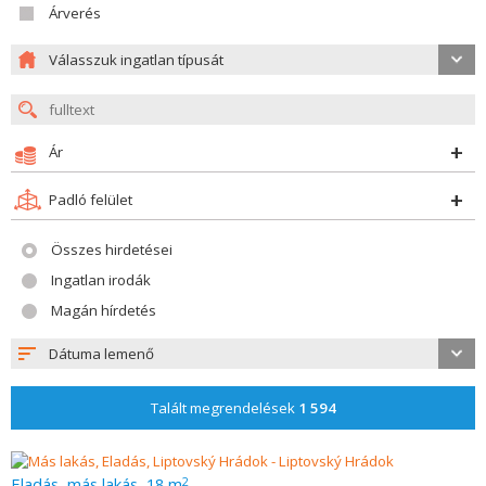
Árverés
Válasszuk ingatlan típusát
Ár
Padló felület
Összes hirdetései
Ingatlan irodák
Magán hírdetés
Dátuma lemenő
Talált megrendelések
1 594
Eladás, más lakás, 18 m
2