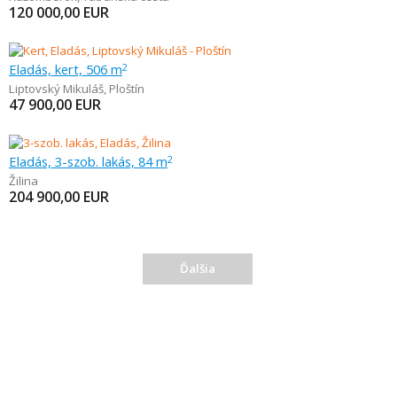
120 000,00
EUR
Eladás, kert, 506 m
2
Liptovský Mikuláš
,
Ploštín
47 900,00
EUR
Eladás, 3-szob. lakás, 84 m
2
Žilina
204 900,00
EUR
Ďalšia