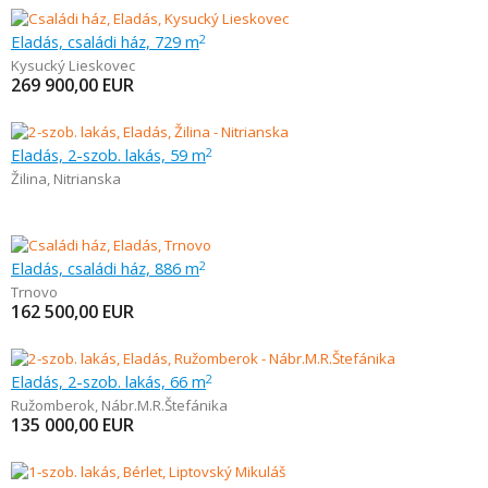
Eladás, családi ház, 729 m
2
Kysucký Lieskovec
269 900,00
EUR
Eladás, 2-szob. lakás, 59 m
2
Žilina
,
Nitrianska
Eladás, családi ház, 886 m
2
Trnovo
162 500,00
EUR
Eladás, 2-szob. lakás, 66 m
2
Ružomberok
,
Nábr.M.R.Štefánika
135 000,00
EUR