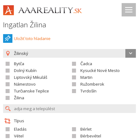
Ingatlan Žilina
Uložiť toto hladanie
Žilinský
Bytča
Čadca
Dolný Kubín
Kysucké Nové Mesto
Liptovský Mikuláš
Martin
Námestovo
Ružomberok
Turčianske Teplice
Tvrdošín
Žilina
Típus
Eladás
Bérlet
Vétel
Bérbevétel