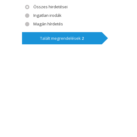
Összes hirdetései
Ingatlan irodák
Magán hírdetés
Talált megrendelések
2