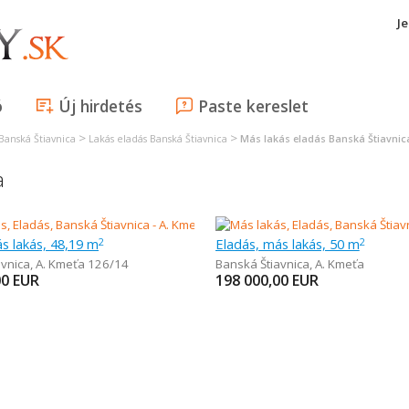
J
ó
Új hirdetés
Paste kereslet
>
>
Banská Štiavnica
Lakás eladás Banská Štiavnica
Más lakás eladás Banská Štiavnic
a
s lakás, 48,19 m
Eladás, más lakás, 50 m
2
2
avnica
,
A. Kmeťa 126/14
Banská Štiavnica
,
A. Kmeťa
00
EUR
198 000,00
EUR