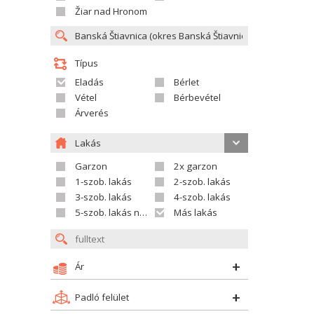
Žiar nad Hronom
Típus
Eladás
Bérlet
Vétel
Bérbevétel
Árverés
Lakás
Garzon
2x garzon
1-szob. lakás
2-szob. lakás
3-szob. lakás
4-szob. lakás
5-szob. lakás nagyobb
Más lakás
Ár
Padló felület