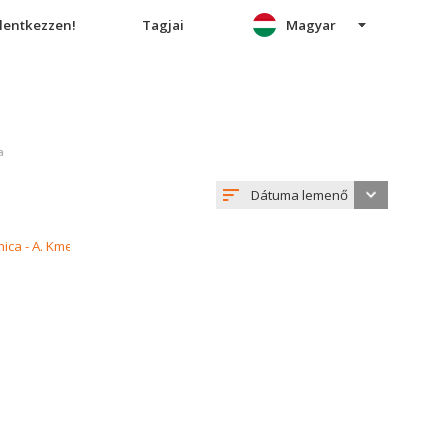
elentkezzen!
Tagjai
Magyar
a
Dátuma lemenő