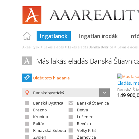
Ingatlanok
Ingatlan irodák
Inf
>
>
>
AReality.sk
Lakás eladás
Lakás eladás Banská Bystrica
Lakás eladás 
Más lakás eladás Banská Štiavnic
Uložiť toto hladanie
Eladás, má
Banská Šti
Banskobystrický
149 900,
Banská Bystrica
Banská Štiavnica
Brezno
Detva
Krupina
Lučenec
Poltár
Revúca
Rimavská Sobota
Veľký Krtíš
Zvolen
Žarnovica