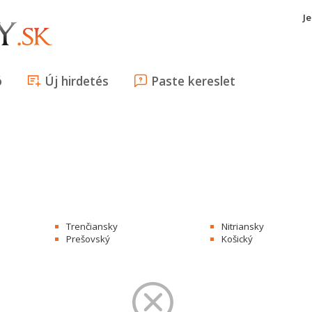
J
ó
Új hirdetés
Paste kereslet
Trenčiansky
Nitriansky
Prešovský
Košický