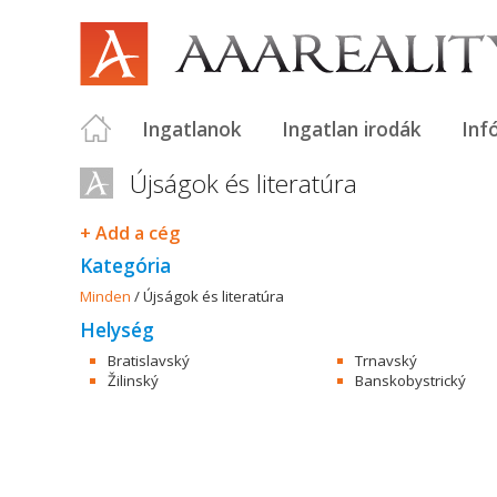
Ingatlanok
Ingatlan irodák
Inf
Újságok és literatúra
+ Add a cég
Kategória
Minden
/
Újságok és literatúra
Helység
Bratislavský
Trnavský
Žilinský
Banskobystrický