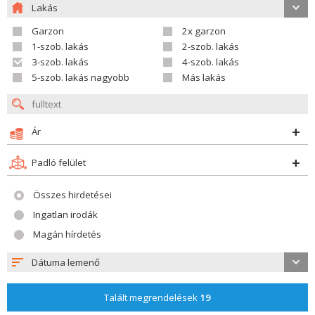
Lakás
Garzon
2x garzon
1-szob. lakás
2-szob. lakás
3-szob. lakás
4-szob. lakás
5-szob. lakás nagyobb
Más lakás
Ár
Padló felület
Összes hirdetései
Ingatlan irodák
Magán hírdetés
Dátuma lemenő
Talált megrendelések
19