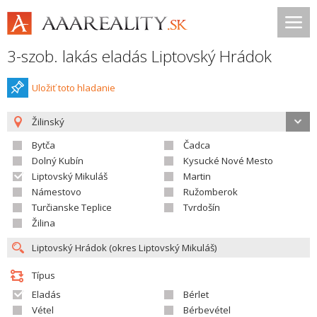
3-szob. lakás eladás Liptovský Hrádok
Uložiť toto hladanie
Žilinský
Bytča
Čadca
Dolný Kubín
Kysucké Nové Mesto
Liptovský Mikuláš
Martin
Námestovo
Ružomberok
Turčianske Teplice
Tvrdošín
Žilina
Típus
Eladás
Bérlet
Vétel
Bérbevétel