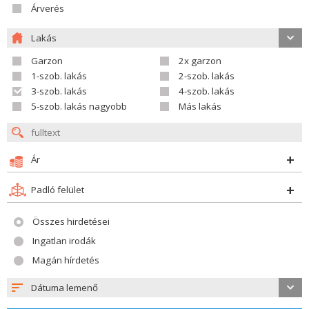
Árverés
Lakás
Garzon
2x garzon
1-szob. lakás
2-szob. lakás
3-szob. lakás
4-szob. lakás
5-szob. lakás nagyobb
Más lakás
Ár
Padló felület
Összes hirdetései
Ingatlan irodák
Magán hírdetés
Dátuma lemenő