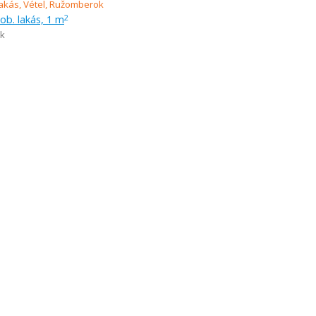
zob. lakás, 1 m
2
k