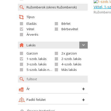
Vétel, 1-s
Ružombero
Típus
Eladás
Bérlet
Vétel
Bérbevétel
Árverés
Lakás
Garzon
2x garzon
1-szob. lakás
2-szob. lakás
3-szob. lakás
4-szob. lakás
5-szob. lakás nagyobb
Más lakás
Ár
Padló felület