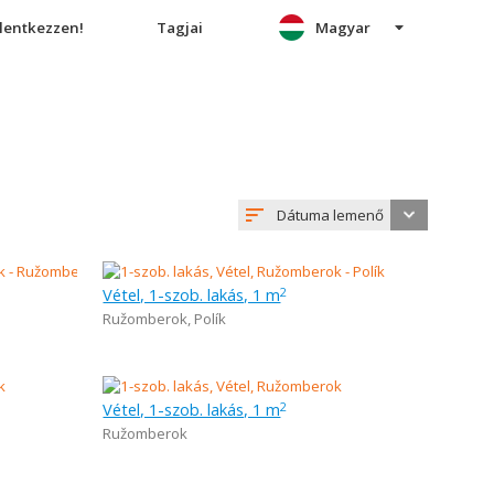
elentkezzen!
Tagjai
Magyar
Dátuma lemenő
Vétel, 1-szob. lakás, 1 m
2
Ružomberok
,
Polík
Vétel, 1-szob. lakás, 1 m
2
Ružomberok