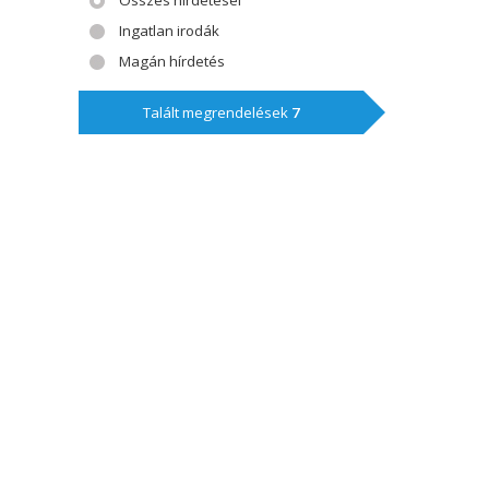
Összes hirdetései
Ingatlan irodák
Magán hírdetés
Talált megrendelések
7