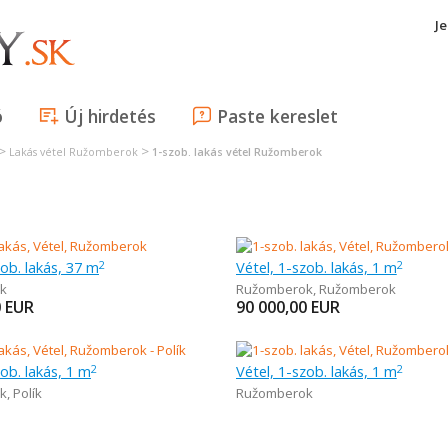
J
ó
Új hirdetés
Paste kereslet
>
>
Lakás vétel Ružomberok
1-szob. lakás vétel Ružomberok
zob. lakás, 37 m
Vétel, 1-szob. lakás, 1 m
2
2
k
Ružomberok
,
Ružomberok
0
EUR
90 000,00
EUR
zob. lakás, 1 m
Vétel, 1-szob. lakás, 1 m
2
2
k
,
Polík
Ružomberok