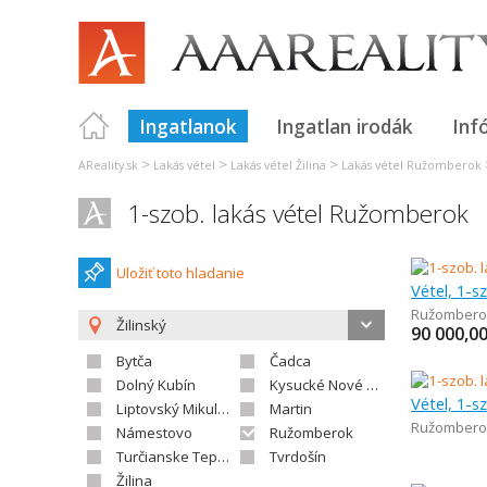
Ingatlanok
Ingatlan irodák
Inf
>
>
>
AReality.sk
Lakás vétel
Lakás vétel Žilina
Lakás vétel Ružomberok
1-szob. lakás vétel Ružomberok
Uložiť toto hladanie
Vétel, 1-s
Ružombero
Žilinský
90 000,0
Bytča
Čadca
Dolný Kubín
Kysucké Nové Mesto
Vétel, 1-s
Liptovský Mikuláš
Martin
Ružombero
Námestovo
Ružomberok
Turčianske Teplice
Tvrdošín
Žilina